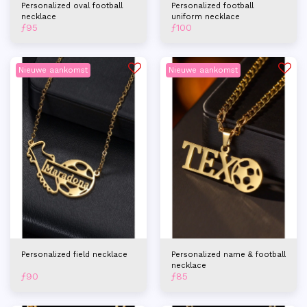
Personalized oval football
Personalized football
necklace
uniform necklace
ƒ
95
ƒ
100
Nieuwe aankomst
Nieuwe aankomst
Personalized field necklace
Personalized name & football
necklace
ƒ
90
ƒ
85