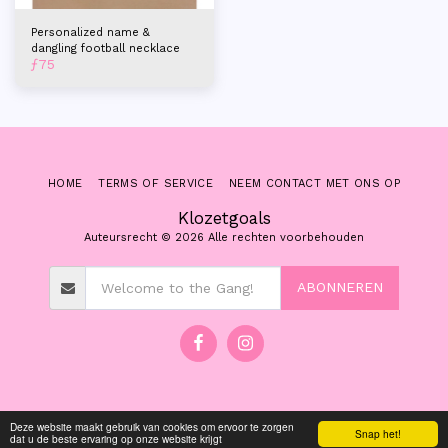
Personalized name &
dangling football necklace
ƒ
75
HOME
TERMS OF SERVICE
NEEM CONTACT MET ONS OP
Klozetgoals
Auteursrecht © 2026 Alle rechten voorbehouden
ABONNEREN
Deze website maakt gebruik van cookies om ervoor te zorgen
Snap het!
dat u de beste ervaring op onze website krijgt