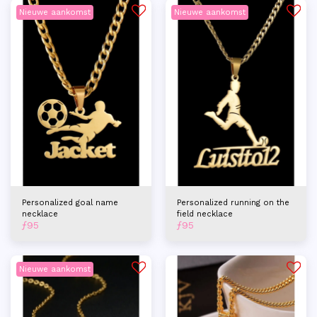
Nieuwe aankomst
Nieuwe aankomst
Personalized goal name
Personalized running on the
necklace
field necklace
ƒ
95
ƒ
95
Nieuwe aankomst