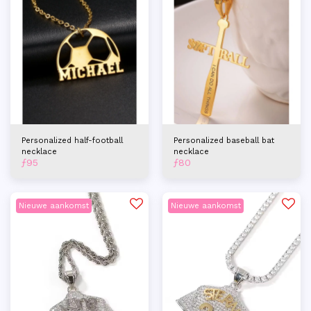
Personalized half-football
Personalized baseball bat
necklace
necklace
ƒ
95
ƒ
80
Nieuwe aankomst
Nieuwe aankomst