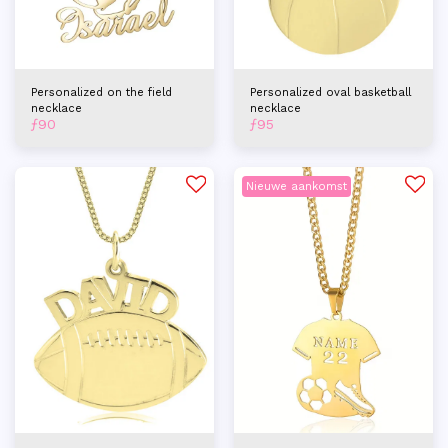
Personalized on the field
Personalized oval basketball
necklace
necklace
ƒ
90
ƒ
95
Nieuwe aankomst