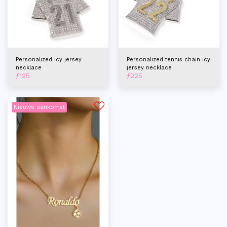
Personalized icy jersey
Personalized tennis chain icy
necklace
jersey necklace
ƒ
125
ƒ
225
Nieuwe aankomst