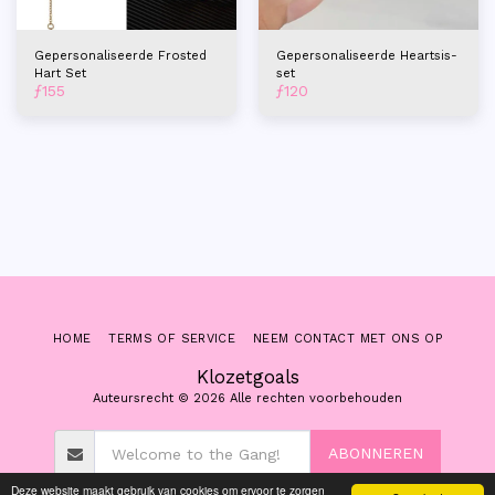
Gepersonaliseerde Frosted
Gepersonaliseerde Heartsis-
Hart Set
set
ƒ
155
ƒ
120
HOME
TERMS OF SERVICE
NEEM CONTACT MET ONS OP
Klozetgoals
Auteursrecht © 2026 Alle rechten voorbehouden
ABONNEREN
Deze website maakt gebruik van cookies om ervoor te zorgen