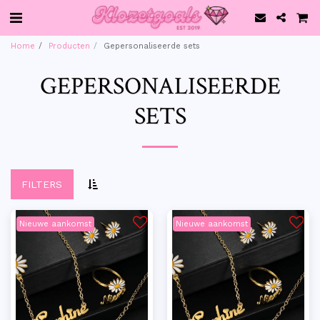
Home
Producten
Gepersonaliseerde sets
GEPERSONALISEERDE
SETS
FILTERS
Nieuwe aankomst
Nieuwe aankomst